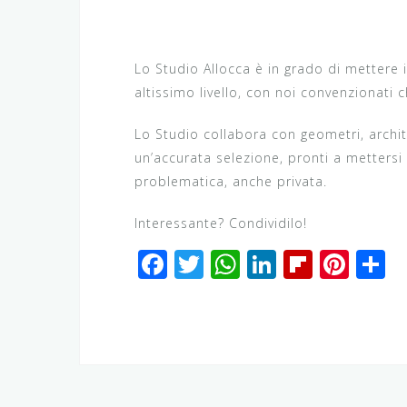
Lo Studio Allocca è in grado di mettere i
altissimo livello, con noi convenzionati 
Lo Studio collabora con geometri, architet
un’accurata selezione, pronti a mettersi
problematica, anche privata.
Interessante? Condividilo!
F
T
W
Li
Fl
Pi
C
a
wi
h
n
ip
n
o
c
tt
at
k
b
te
n
e
e
s
e
o
r
d
b
r
A
dI
ar
e
vi